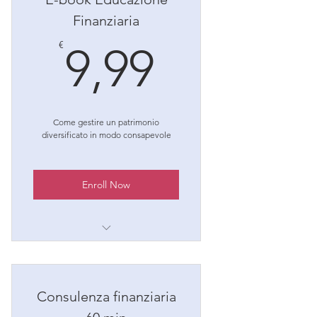
Finanziaria
9,99€
€
9,99
Come gestire un patrimonio
diversificato in modo consapevole
Enroll Now
una volta acquistato troverai l'e-
book nella tua area
riservata!
Consulenza finanziaria
per qualsiasi domanda scrivi a