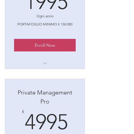
1995
Ogni anno
PORTAFOGLIO MINIMO € 150.000
Enroll Now
1. Pianificazione Finanziaria
2. Diversificazione degli
Investimenti
Private Management
3. Gestione del Rischio
Pro
4995€
4. Ottimizzazione Fiscale
€
4995
5. Monitoraggio e Revisione
Periodica