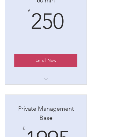
60 min
info@exconsulting.biz
250€
€
250
Enroll Now
1. 60 minuti consulenza
preliminare on line
Private Management
Base
1995€
€