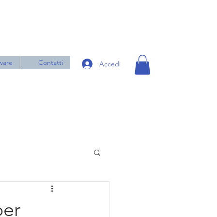
ware
Contatti
Accedi
per