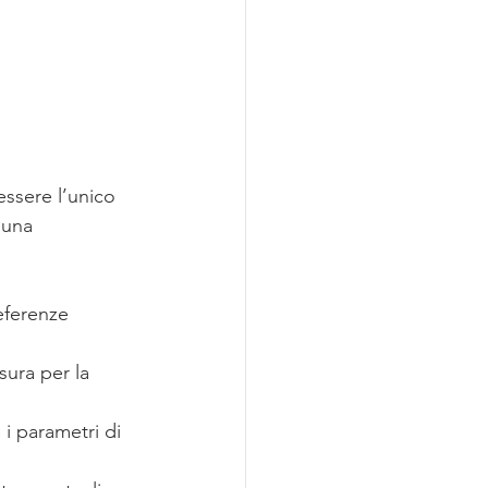
ssere l’unico 
 una 
eferenze 
sura per la 
 i parametri di 