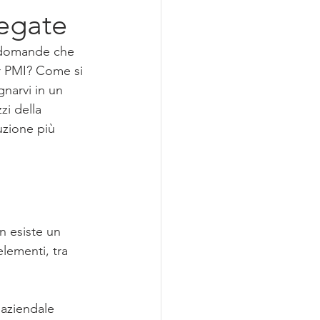
iegate
e domande che 
r PMI? Come si 
narvi in un 
i della 
uzione più 
n esiste un 
lementi, tra 
 aziendale 