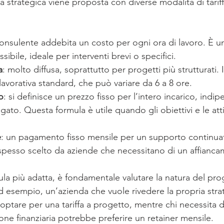
 strategica viene proposta con diverse modalità di tariff
 consulente addebita un costo per ogni ora di lavoro. È u
ssibile, ideale per interventi brevi o specifici.
a
: molto diffusa, soprattutto per progetti più strutturati. I
lavorativa standard, che può variare da 6 a 8 ore.
o
: si definisce un prezzo fisso per l’intero incarico, ind
ato. Questa formula è utile quando gli obiettivi e le att
e
: un pagamento fisso mensile per un supporto continuat
 spesso scelto da aziende che necessitano di un affianc
ula più adatta, è fondamentale valutare la natura del pro
Ad esempio, un’azienda che vuole rivedere la propria strat
ptare per una tariffa a progetto, mentre chi necessita 
one finanziaria potrebbe preferire un retainer mensile.