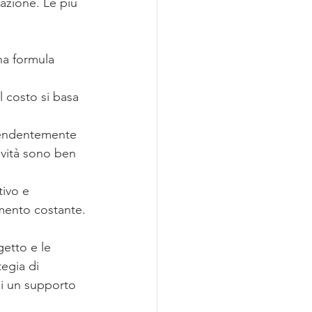
azione. Le più 
na formula 
l costo si basa 
ipendentemente 
ività sono ben 
ivo e 
amento costante.
getto e le 
egia di 
di un supporto 