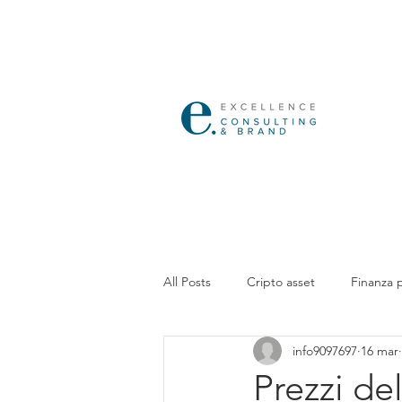
All Posts
Cripto asset
Finanza 
info9097697
16 mar
Prezzi de