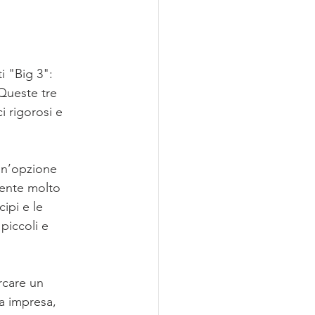
i "Big 3": 
ueste tre 
 rigorosi e 
 un’opzione 
mente molto 
ipi e le 
piccoli e 
rcare un 
a impresa, 