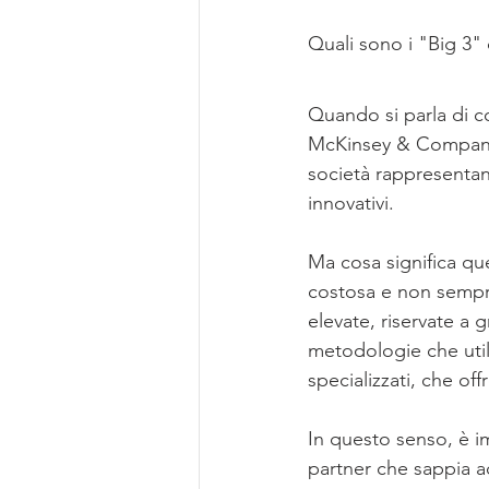
Quali sono i "Big 3" 
Quando si parla di co
McKinsey & Company
società rappresentano
innovativi.
Ma cosa significa que
costosa e non sempre
elevate, riservate a g
metodologie che util
specializzati, che off
In questo senso, è im
partner che sappia ad