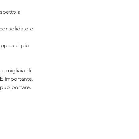
ispetto a 
consolidato e 
approcci più 
e migliaia di 
 È importante, 
 può portare.