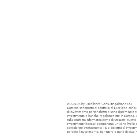
© 2024-25 by Excellence Consulting&brand OU
Dominio sottoposto al controllo di Excellene consul
di investimento personalizzati e sono disseminate sul s
investimento o banche regolamentate in Europa. Si pr
sulla sicurezza informatica prima di utilizzare quest
investimenti finanziari comportano un certo livello di
considerare attentamente i tuoi obiettivi di investim
perdere l’investimento, per intero o parte di esso.