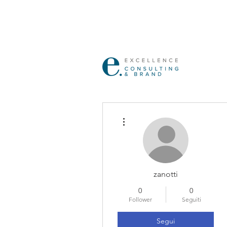
Altre azioni
zanotti
0
0
Follower
Seguiti
Segui