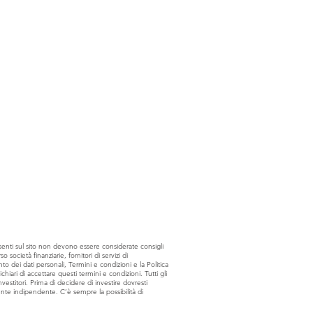
senti sul sito non devono essere considerate consigli
 società finanziarie, fornitori di servizi di
o dei dati personali, Termini e condizioni e la Politica
hiari di accettare questi termini e condizioni. Tutti gli
nvestitori. Prima di decidere di investire dovresti
lente indipendente. C’è sempre la possibilità di