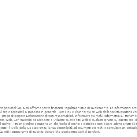
ting&brand OU. Non offriamo servizi finanziari, regolamentati o di investimento. Le informazioni pre
ito e accessibili al pubblico in generale. Tutti i link e i banner sui siti web della società puntano verso
ega di leggere Dichiarazione di non responsabilità, Informativa sui rischi, Informativa sul trattament
o sito Web. Continuando ad accedere o utilizzare questo sito Web o qualsiasi servizio su questo sito, dic
 rischio. Il trading online comporta un alto livello di rischio e potrebbe non essere adatto a tutti gli i
ento, il livello della tua esperienza, la tua disponibilità ad assumerti dei rischi e consultare un consu
 Quindi ti suggeriamo di investire denaro che puoi permetterti di perdere.