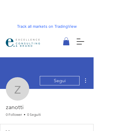
Track all markets on TradingView
Altre azioni
Segui
zanotti
zanotti
0 Follower
0 Seguiti