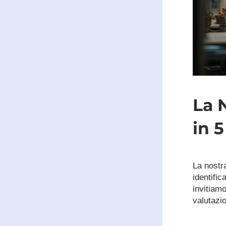
La 
in 5
La nostra
identific
invitiamo
valutazi