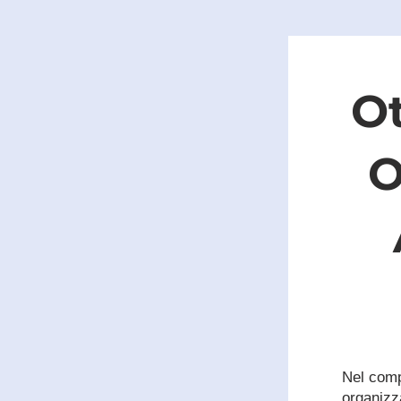
Ot
O
Nel compl
organizza