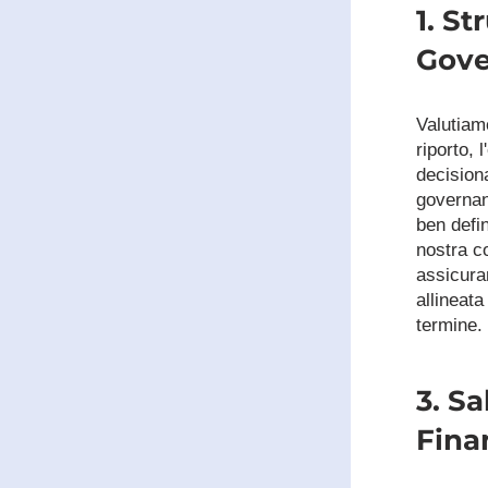
1. St
Gove
Valutiamo
riporto, l
decisiona
governan
ben defin
nostra c
assicura
allineata 
termine.
3. Sa
Fina