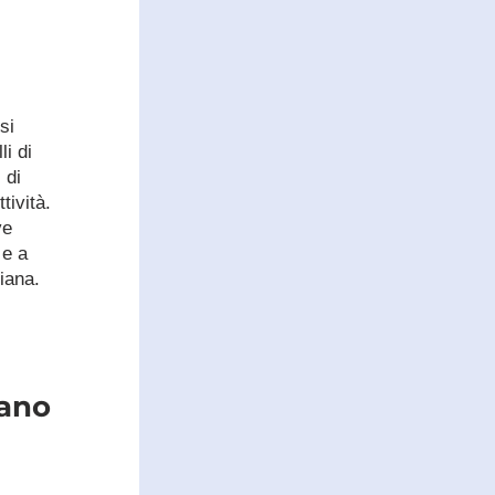
i 
i di 
di 
ività. 
e 
e a 
diana.
ano 