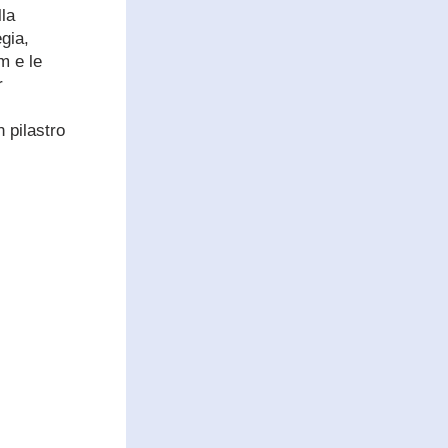
la 
gia, 
 e le 
 
pilastro 