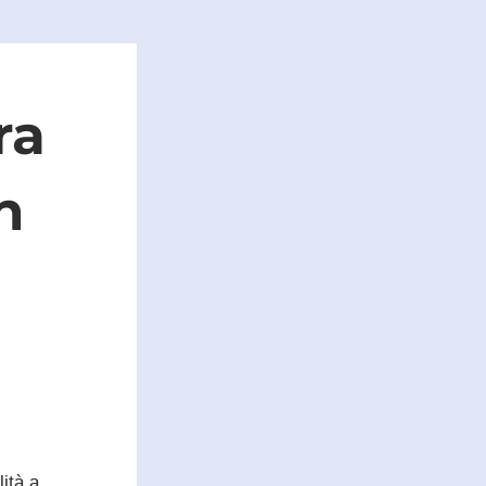
a 
 
ità a 