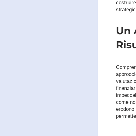
costruire
strategic
Un 
Risu
Comprend
approccio
valutazio
finanziar
impeccab
come noi,
erodono l
permette