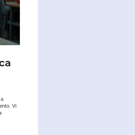
ca 
a 
nto. Vi 
 