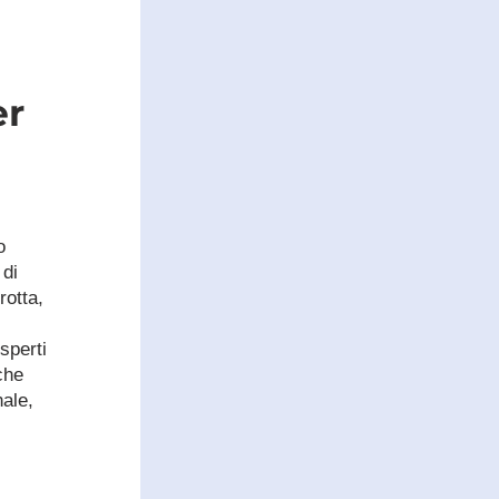
r 
 
di 
otta, 
perti 
he 
ale, 
.