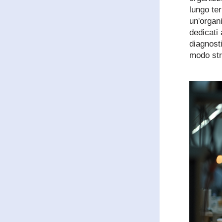
lungo te
un'organ
dedicati
diagnosti
modo str