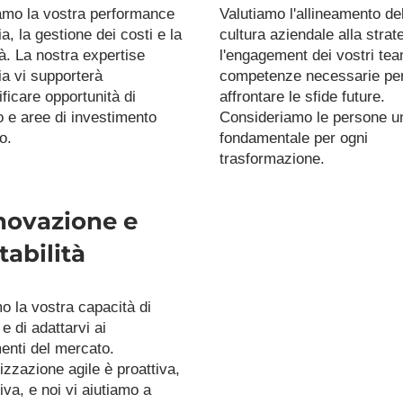
amo la vostra performance 
Valutiamo l'allineamento del
ia, la gestione dei costi e la 
cultura aziendale alla strate
tà. La nostra expertise 
l'engagement dei vostri team
ia vi supporterà 
competenze necessarie per
ificare opportunità di 
affrontare le sfide future. 
 e aree di investimento 
Consideriamo le persone un 
o.
fondamentale per ogni 
trasformazione.
novazione e 
tabilità
 la vostra capacità di 
e di adattarvi ai 
nti del mercato. 
zzazione agile è proattiva, 
iva, e noi vi aiutiamo a 