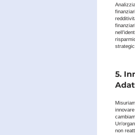
Analizzi
finanziar
redditivi
finanziar
nell'ident
risparmio
strategic
5. In
Adat
Misuriamo
innovare 
cambiame
Un'organi
non reatt