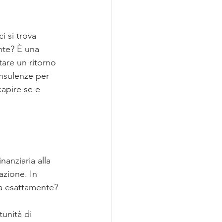
 si trova 
nte? È una 
are un ritorno 
onsulenze per 
capire se e 
anziaria alla 
azione. In 
ca esattamente?
tunità di 