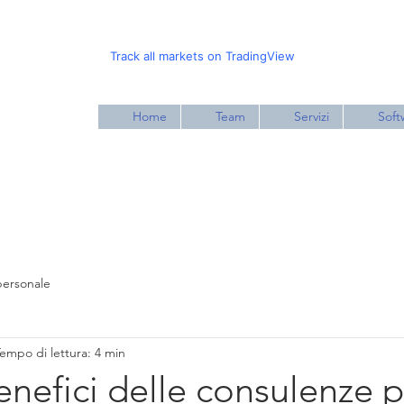
Track all markets on TradingView
Home
Team
Servizi
Soft
personale
empo di lettura: 4 min
enefici delle consulenze 