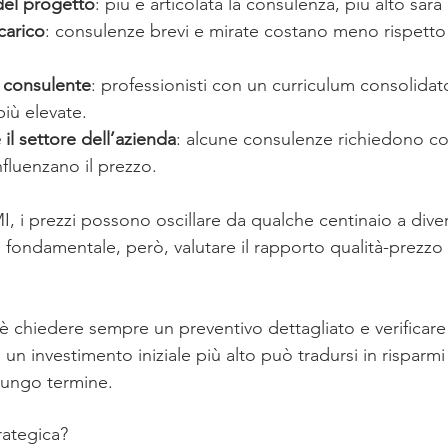
del progetto
: più è articolata la consulenza, più alto sarà 
carico
: consulenze brevi e mirate costano meno rispetto 
l consulente
: professionisti con un curriculum consolida
più elevate.
il settore dell’azienda
: alcune consulenze richiedono 
nfluenzano il prezzo.
, i prezzi possono oscillare da qualche centinaio a diver
fondamentale, però, valutare il rapporto qualità-prezzo 
è chiedere sempre un preventivo dettagliato e verificare q
 un investimento iniziale più alto può tradursi in risparm
lungo termine.
rategica?