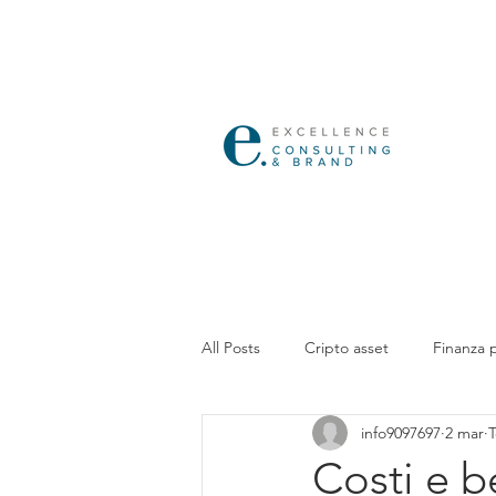
All Posts
Cripto asset
Finanza 
info9097697
2 mar
T
Costi e b