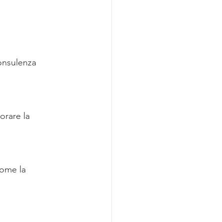
onsulenza 
orare la 
come la 