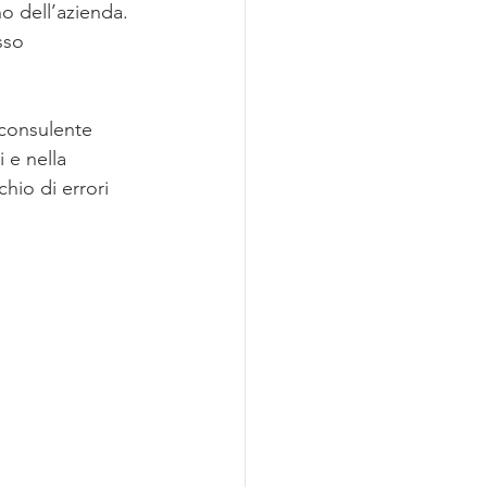
o dell’azienda. 
sso 
 consulente 
 e nella 
hio di errori 