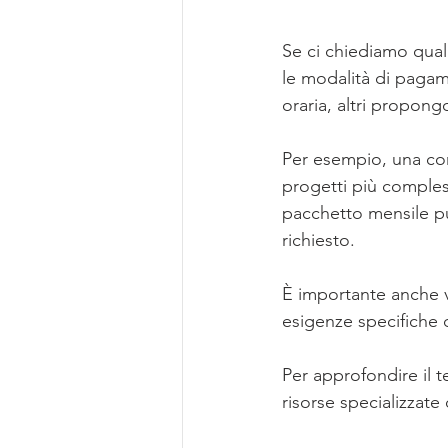
Se ci chiediamo qual
le modalità di pagame
oraria, altri propong
Per esempio, una con
progetti più compless
pacchetto mensile pu
richiesto.
È importante anche val
esigenze specifiche d
Per approfondire il t
risorse specializzat