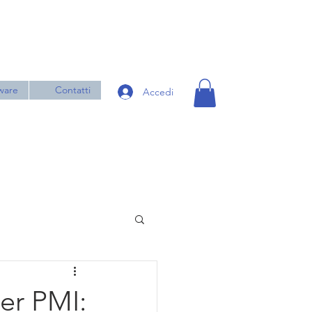
ware
Contatti
Accedi
per PMI: