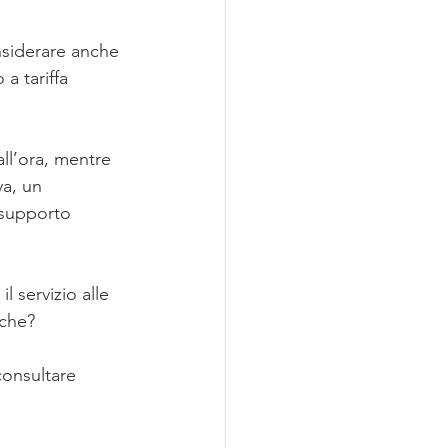
nsiderare anche 
a tariffa 
ll’ora, mentre 
va, un 
 supporto 
l servizio alle 
iche?
 consultare 