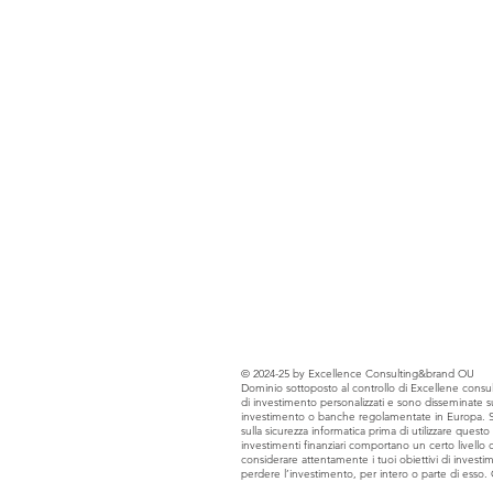
© 2024-25 by Excellence Consulting&brand OU
Dominio sottoposto al controllo di Excellene consul
di investimento personalizzati e sono disseminate sul s
investimento o banche regolamentate in Europa. Si pr
sulla sicurezza informatica prima di utilizzare quest
investimenti finanziari comportano un certo livello di
considerare attentamente i tuoi obiettivi di investim
perdere l’investimento, per intero o parte di esso.