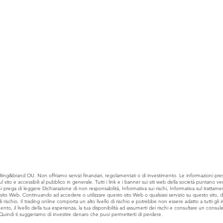
ting&brand OU. Non offriamo servizi finanziari, regolamentati o di investimento. Le informazioni pre
ito e accessibili al pubblico in generale. Tutti i link e i banner sui siti web della società puntano verso
ega di leggere Dichiarazione di non responsabilità, Informativa sui rischi, Informativa sul trattament
o sito Web. Continuando ad accedere o utilizzare questo sito Web o qualsiasi servizio su questo sito, dic
 rischio. Il trading online comporta un alto livello di rischio e potrebbe non essere adatto a tutti gli i
ento, il livello della tua esperienza, la tua disponibilità ad assumerti dei rischi e consultare un consu
 Quindi ti suggeriamo di investire denaro che puoi permetterti di perdere.