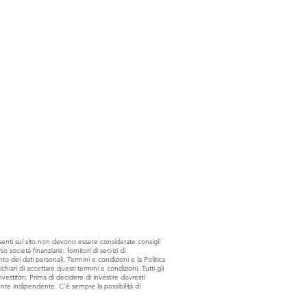
senti sul sito non devono essere considerate consigli
 società finanziarie, fornitori di servizi di
o dei dati personali, Termini e condizioni e la Politica
hiari di accettare questi termini e condizioni. Tutti gli
nvestitori. Prima di decidere di investire dovresti
lente indipendente. C’è sempre la possibilità di