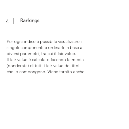
Rankings
4
Per ogni indice è possibile visualizzare i
singoli componenti e ordinarli in base a
diversi parametri, tra cui il fair value.
Il fair value è calcolato facendo la media
(ponderata) di tutti i fair value dei titoli
che lo compongono. Viene fornito anche
il fair value dei diversi settori che
compongono l'indice, in modo che sia
possibile quali settori hanno un potenziale
di crescita maggiore o minore.